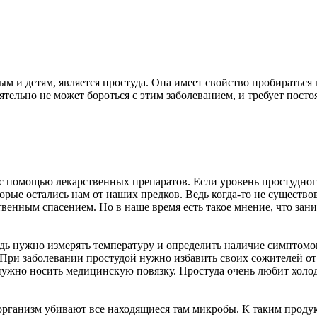
ым и детям, является простуда. Она имеет свойство пробираться
тельно не может бороться с этим заболеванием, и требует посто
с помощью лекарственных препаратов. Если уровень простудног
ые остались нам от наших предков. Ведь когда-то не существова
венным спасением. Но в наше время есть такое мнение, что зани
дь нужно измерять температуру и определить наличие симптомов.
 При заболевании простудой нужно избавить своих сожителей от 
нужно носить медицинскую повязку. Простуда очень любит холод,
организм убивают все находящиеся там микробы. К таким продукт