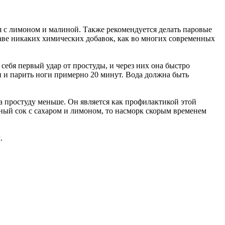
я с лимоном и малиной. Также рекомендуется делать паровые
таве никаких химических добавок, как во многих современных
себя первый удар от простуды, и через них она быстро
 и парить ноги примерно 20 минут. Вода должна быть
а простуду меньше. Он является как профилактикой этой
ный сок с сахаром и лимоном, то насморк скорым временем
.